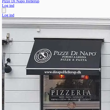
Pizze Di Napo Hellerup
Log ind
Log ind